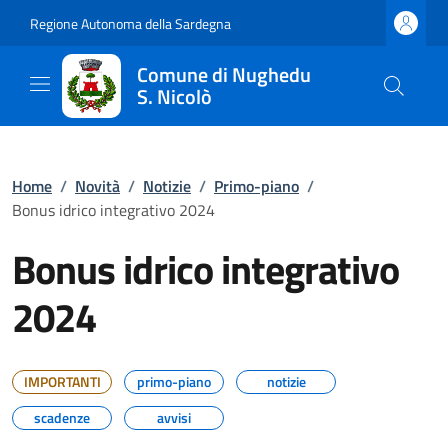
Regione Autonoma della Sardegna
Comune di Nughedu
S. Nicolò
Home
/
Novità
/
Notizie
/
Primo-piano
/
Bonus idrico integrativo 2024
Bonus idrico integrativo
2024
IMPORTANTI
primo-piano
notizie
scadenze
avvisi