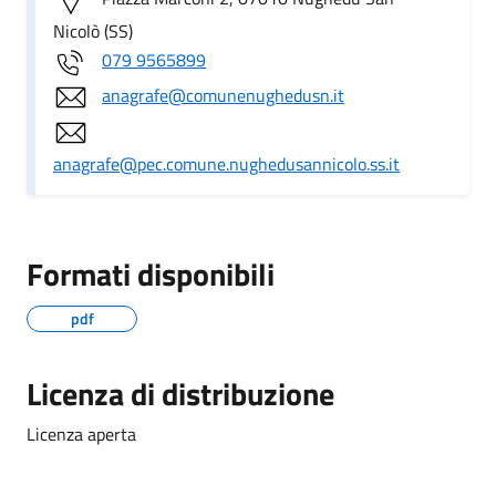
Nicolò (SS)
079 9565899
anagrafe@comunenughedusn.it
anagrafe@pec.comune.nughedusannicolo.ss.it
Formati disponibili
pdf
Licenza di distribuzione
Licenza aperta